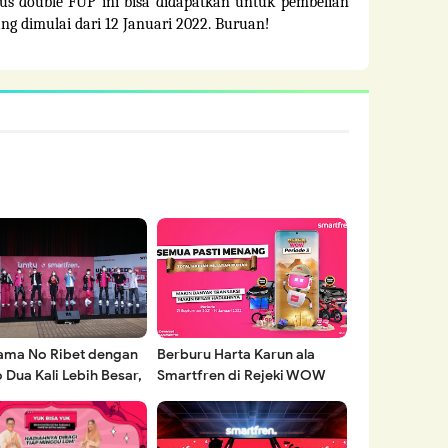
onus double FUP ini bisa didapatkan untuk pembelian 
ng dimulai dari 12 Januari 2022. Buruan!
ama No Ribet dengan
Berburu Harta Karun ala
Dua Kali Lebih Besar,
Smartfren di Rejeki WOW
Puas Berselancar di
Treasure Hunt!
 Maya