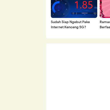
Sudah Siap Ngebut Pake
Ramad
Internet Kenceng 5G?
Berfa
Smart
#Rama