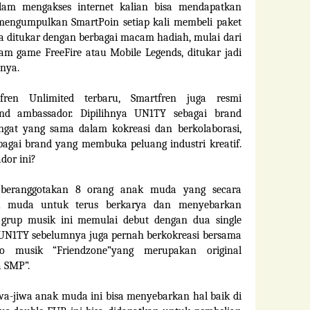
lam mengakses internet kalian bisa mendapatkan 
ngumpulkan SmartPoin setiap kali membeli paket 
sa ditukar dengan berbagai macam hadiah, mulai dari 
 game FreeFire atau Mobile Legends, ditukar jadi 
nya. 
ren Unlimited terbaru, Smartfren juga resmi 
d ambassador. Dipilihnya UN1TY sebagai brand 
gat yang sama dalam kokreasi dan berkolaborasi, 
agai brand yang membuka peluang industri kreatif. 
dor ini?
beranggotakan 8 orang anak muda yang secara 
k muda untuk terus berkarya dan menyebarkan 
 grup musik ini memulai debut dengan dua single 
. UN1TY sebelumnya juga pernah berkokreasi bersama 
 musik “Friendzone”yang merupakan original 
a SMP”. 
wa-jiwa anak muda ini bisa menyebarkan hal baik di 