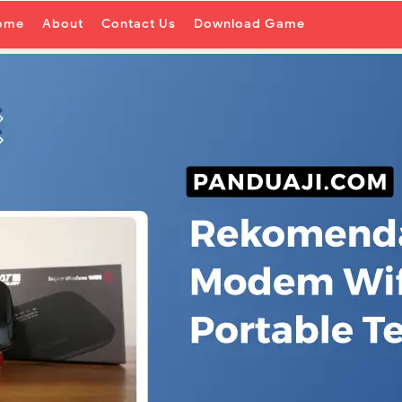
ome
About
Contact Us
Download Game