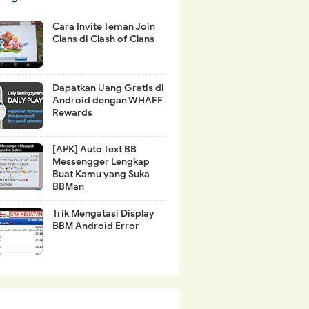
Cara Invite Teman Join
Clans di Clash of Clans
Dapatkan Uang Gratis di
Android dengan WHAFF
Rewards
[APK] Auto Text BB
Messengger Lengkap
Buat Kamu yang Suka
BBMan
Trik Mengatasi Display
BBM Android Error