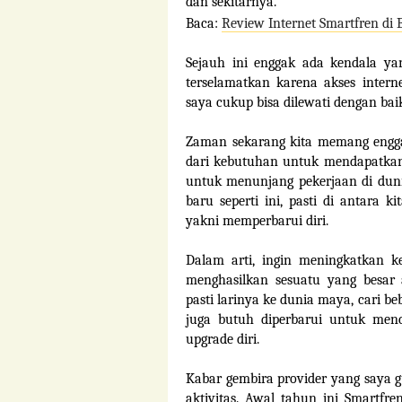
dan sekitarnya.
Baca: 
Review Internet Smartfren di B
Sejauh ini enggak ada kendala ya
terselamatkan karena akses intern
saya cukup bisa dilewati dengan baik
Zaman sekarang kita memang enggak
dari kebutuhan untuk mendapatkan 
untuk menunjang pekerjaan di dunia
baru seperti ini, pasti di antara 
yakni memperbarui diri.
Dalam arti, ingin meningkatkan k
menghasilkan sesuatu yang besar 
pasti larinya ke dunia maya, cari be
juga butuh diperbarui untuk menc
upgrade diri. 
Kabar gembira provider yang saya 
aktivitas. Awal tahun ini Smartfr