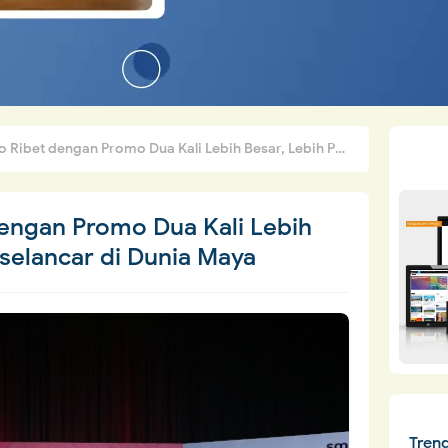
 dengan Promo Dua Kali Lebih Besar, Lebih Puas Berselancar di Dunia Maya
engan Promo Dua Kali Lebih
rselancar di Dunia Maya
Tren