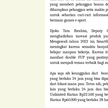
yang memberi pelanggan bonus do
diharapkan pelanggan setia makin p
untuk seharian cari-cari informas
bermain games e-sport.
Djoko Tata Ibrahim, Deputy CE
menghadirkan inovasi produk yan
Mengawali tahun 2022 ini, Smartf
meningkat karena semakin banyak k
belajar maupun bekerja. Karena i
manfaat double FUP yang pastiny
untuk menjadi teman terbaik bagi me
Apa saja sih keunggulan dari  bon
yang berlaku 24 jam yang bisa dipak
dari lokasi mana pun. Terus nih, pe
lain yang berlaku 24 jam dan bisa
Unlimited Harian Rp22.500 yang ber
Harian Rp60.000 yang berlaku 28 ha